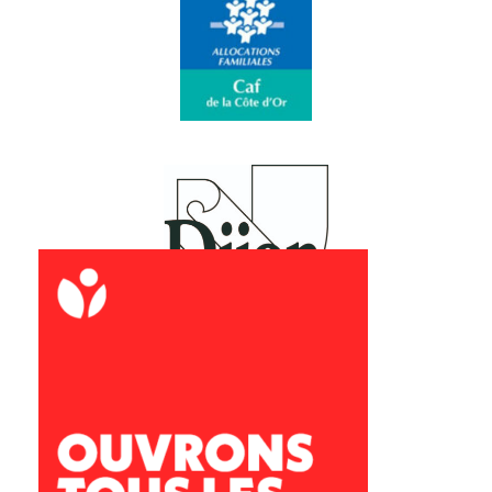
Archipel Dijon
34 Quater rue des Péjoces
28 rue le Jolivet
21000 Dijon