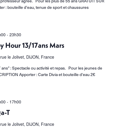
un professeur agréé. Pour les plus de 55 ans GRATUIT SUR
 : bouteille d'eau, tenue de sport et chaussures
h00
-
23h30
y Hour 13/17ans Mars
 rue le Jolivet, DIJON, France
 ans" : Spectacle ou activité et repas. Pour les jeunes de
RIPTION Apporter : Carte Divia et bouteille d'eau 2€
h00
-
17h00
a-T
 rue le Jolivet, DIJON, France