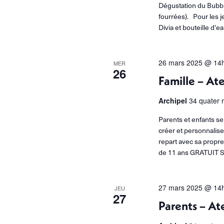
Dégustation du Bubbl
fourrées). Pour les 
Divia et bouteille d'e
26 mars 2025 @ 14
MER
26
Famille – Ate
Archipel
34 quater 
Parents et enfants s
créer et personnaliser
repart avec sa propre
de 11 ans GRATUIT
27 mars 2025 @ 14
JEU
27
Parents – At