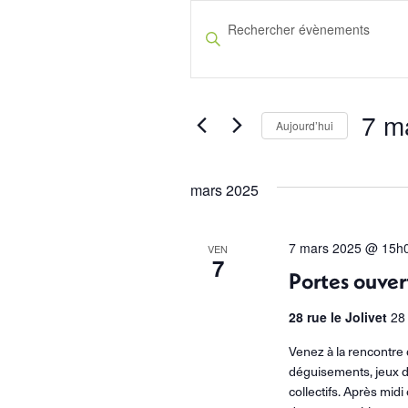
Évènements
Recherche
Saisir
et
mot-
clé.
navigation
Rechercher
7 m
Aujourd’hui
de
Évènements
Sélect
par
vues
une
mot-
mars 2025
Évènements
date.
clé.
7 mars 2025 @ 15h
VEN
7
Portes ouver
28 rue le Jolivet
28
Venez à la rencontre 
déguisements, jeux de
collectifs. Après midi