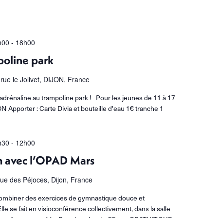
h00
-
18h00
poline park
 rue le Jolivet, DIJON, France
d'adrénaline au trampoline park ! Pour les jeunes de 11 à 17
Apporter : Carte Divia et bouteille d'eau 1€ tranche 1
h30
-
12h00
m avec l’OPAD Mars
rue des Péjoces, Dijon, France
à combiner des exercices de gymnastique douce et
lle se fait en visioconférence collectivement, dans la salle