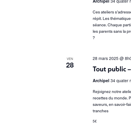
Archipel
34 quater 
Ces ateliers s'adres
répit. Les thématique
séance. Chaque partic
les parents sans la
?
28 mars 2025 @ 8h
VEN
28
Tout public –
Archipel
34 quater 
Rejoignez notre ateli
recettes du monde. P
saveurs, en savoir-f
tranches
5€