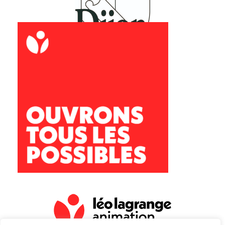
Archipel Dijon
34 Quater rue des Péjoces
28 rue le Jolivet
21000 Dijon
archipel@leolagrange.org
09 50 19 08 38