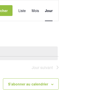
Navigation
de
cher
Liste
Mois
Jour
vues
Évènement
Jour suivant
S’abonner au calendrier