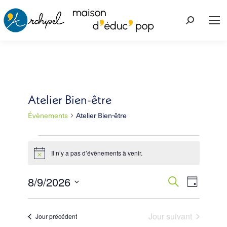
Recherche
:
Atelier Bien-être
Évènements
Atelier Bien-être
Évènements
Il n’y a pas d’évènements à venir.
Notice
for
Navig
8/9/2026
Recherc
Recherche
9
Jour
de
Sélectionnez
et
août
vues
une
Jour suivant
Jour précédent