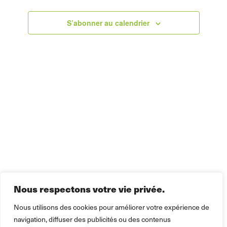
navigati
Évèn
date.
2026
de
S’abonner au calendrier
vues
Évèneme
Nous respectons votre vie privée.
Nous utilisons des cookies pour améliorer votre expérience de
navigation, diffuser des publicités ou des contenus