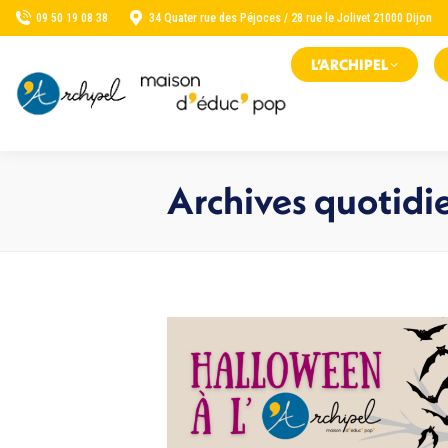
09 50 19 08 38
34 Quater rue des Péjoces / 28 rue le Jolivet 21000 Dijon
L’ARCHIPEL
Archives quotidi