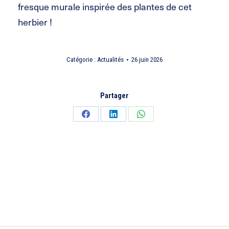
fresque murale inspirée des plantes de cet
herbier !
Catégorie :
Actualités
26 juin 2026
Partager
Partager
Partager
Partager
sur
sur
sur
Facebook
LinkedIn
WhatsApp