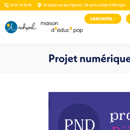
09 50 19 08 38
34 Quater rue des Péjoces / 28 rue le Jolivet 21000 Dijon
L’ARCHIPEL
Projet numérique