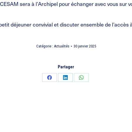
du CESAM sera à l’Archipel pour échanger avec vous sur vo
it déjeuner convivial et discuter ensemble de l’accès à 
Catégorie :
Actualités
30 janvier 2025
Partager
Partager
Partager
Partager
sur
sur
sur
Facebook
LinkedIn
WhatsApp