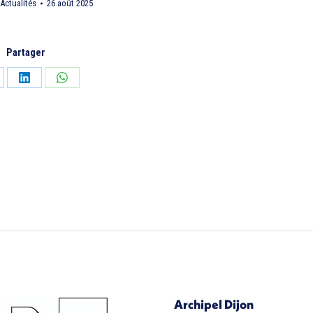
Actualités
26 août 2025
Partager
tager
Partager
Partager
sur
sur
cebook
LinkedIn
WhatsApp
Archipel Dijon