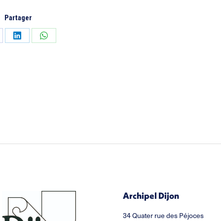
Partager
tager
Partager
Partager
sur
sur
cebook
LinkedIn
WhatsApp
Archipel Dijon
34 Quater rue des Péjoces